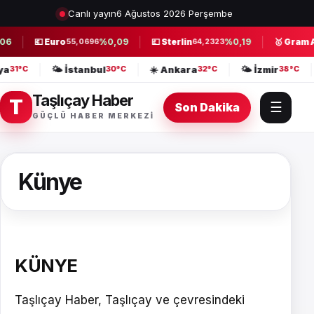
Canlı yayın
6 Ağustos 2026 Perşembe
06
💶 Euro
%0,09
💷 Sterlin
%0,19
🥇 Gram A
55,0696
64,2323
lya
🌤️ İstanbul
☀️ Ankara
🌤️ İzmir
31°C
30°C
32°C
38°C
Taşlıçay Haber
T
☰
Son Dakika
GÜÇLÜ HABER MERKEZI
Künye
KÜNYE
Taşlıçay Haber, Taşlıçay ve çevresindeki