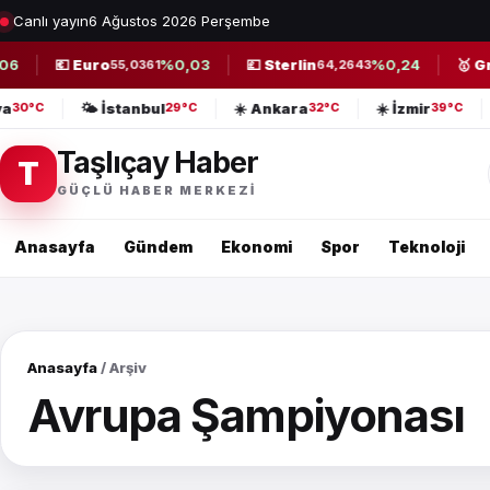
Canlı yayın
6 Ağustos 2026 Perşembe
6
💶 Euro
%0,03
💷 Sterlin
%0,24
🥇 Gra
55,0361
64,2643
lya
🌤️ İstanbul
☀️ Ankara
☀️ İzmir
30°C
29°C
32°C
39°C
Taşlıçay Haber
T
GÜÇLÜ HABER MERKEZI
Anasayfa
Gündem
Ekonomi
Spor
Teknoloji
Anasayfa
/ Arşiv
Avrupa Şampiyonası