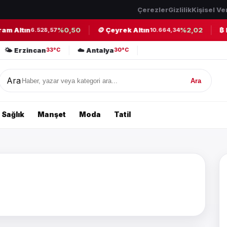
Çerezler
Gizlilik
Kişisel Ve
m Altın
%0,50
🪙 Çeyrek Altın
%2,02
₿ Bi
6.528,57
10.664,34
🌤️ Erzincan
☁️ Antalya
33°C
30°C
Ara
Ara
Sağlık
Manşet
Moda
Tatil