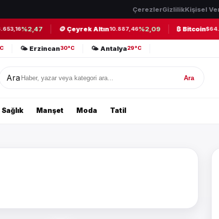
Çerezler
Gizlilik
Kişisel Ve
%2,47
🪙 Çeyrek Altın
%2,09
₿ Bitcoin
53,16
10.887,46
$64.89
🌤️ Erzincan
🌤️ Antalya
2°C
30°C
29°C
Ara
Ara
Sağlık
Manşet
Moda
Tatil