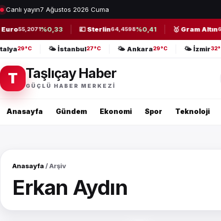
Canlı yayın
7 Ağustos 2026 Cuma
uro
%0,33
💷 Sterlin
%0,41
🥇 Gram Altın
55,2071
64,4598
6.6
Antalya
🌤️ İstanbul
🌤️ Ankara
🌤️ İzmir
29°C
27°C
29°C
3
Taşlıçay Haber
T
GÜÇLÜ HABER MERKEZI
Anasayfa
Gündem
Ekonomi
Spor
Teknoloji
Anasayfa
/ Arşiv
Erkan Aydın