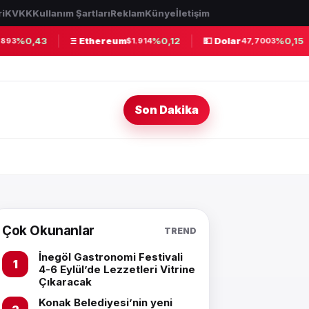
ri
KVKK
Kullanım Şartları
Reklam
Künye
İletişim
%0,43
Ξ Ethereum
%0,12
💵 Dolar
%0,15
3
$1.914
47,7003
Son Dakika
Çok Okunanlar
TREND
İnegöl Gastronomi Festivali
4-6 Eylül’de Lezzetleri Vitrine
Çıkaracak
Konak Belediyesi’nin yeni