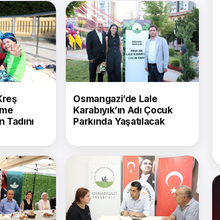
Kreş
Osmangazi’de Lale
zme
Karabıyık’ın Adı Çocuk
ın Tadını
Parkında Yaşatılacak