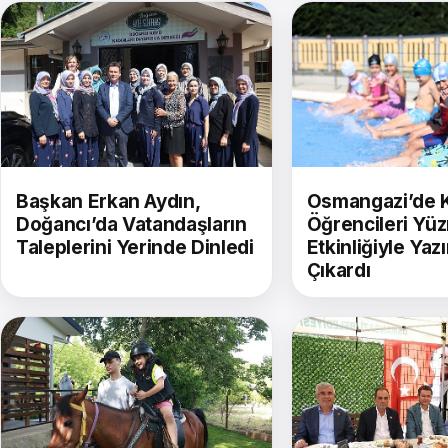
Başkan Erkan Aydın,
Osmangazi’de 
Doğancı’da Vatandaşların
Öğrencileri Yü
Taleplerini Yerinde Dinledi
Etkinliğiyle Yaz
Çıkardı