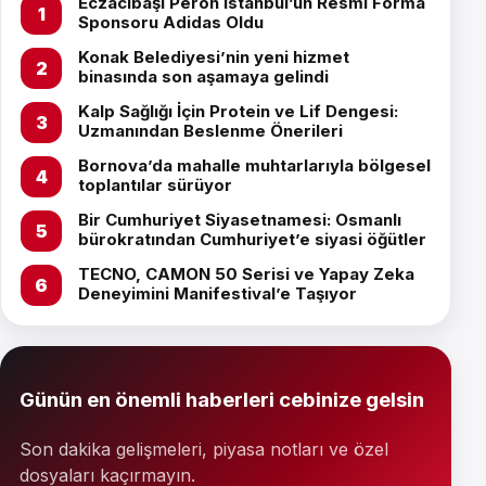
Eczacıbaşı Peron İstanbul’un Resmi Forma
Sponsoru Adidas Oldu
Konak Belediyesi’nin yeni hizmet
binasında son aşamaya gelindi
Kalp Sağlığı İçin Protein ve Lif Dengesi:
Uzmanından Beslenme Önerileri
Bornova’da mahalle muhtarlarıyla bölgesel
toplantılar sürüyor
Bir Cumhuriyet Siyasetnamesi: Osmanlı
bürokratından Cumhuriyet’e siyasi öğütler
TECNO, CAMON 50 Serisi ve Yapay Zeka
Deneyimini Manifestival’e Taşıyor
Günün en önemli haberleri cebinize gelsin
Son dakika gelişmeleri, piyasa notları ve özel
dosyaları kaçırmayın.