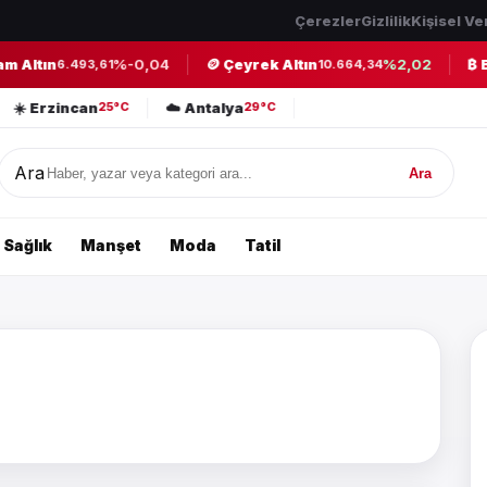
Çerezler
Gizlilik
Kişisel Ve
 Altın
%-0,04
🪙 Çeyrek Altın
%2,02
₿ Bi
6.493,61
10.664,34
☀️ Erzincan
☁️ Antalya
25°C
29°C
Ara
Ara
Sağlık
Manşet
Moda
Tatil