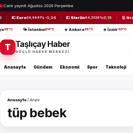
Canlı yayın
6 Ağustos 2026 Perşembe
💶 Euro
%-0,06
💷 Sterlin
%0,15
🥇 Gram
54,9941
64,2326
lya
🌤️ İstanbul
☀️ Ankara
☀️ İzmir
29°C
24°C
26°C
30°C
Taşlıçay Haber
T
GÜÇLÜ HABER MERKEZI
Anasayfa
Gündem
Ekonomi
Spor
Teknoloji
Anasayfa
/ Arşiv
tüp bebek