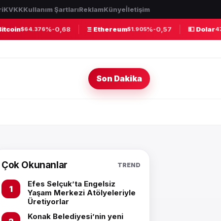
ri
KVKK
Kullanım Şartları
Reklam
Künye
İletişim
tcoin
%-0,68
Ξ Ethereum
%-0,57
💵 Dolar
$64.376
$1.905
47,
Son Dakika
Çok Okunanlar
TREND
Efes Selçuk’ta Engelsiz
Yaşam Merkezi Atölyeleriyle
Üretiyorlar
Konak Belediyesi’nin yeni