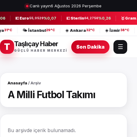
Canlı yayın
6 Ağustos 2026 Perşembe
06
💶 Euro
%0,07
💷 Sterlin
%0,26
🥇 Gram A
55,0529
64,2756
lya
🌤️ İstanbul
☀️ Ankara
☀️ İzmir
31°C
29°C
32°C
38°C
Taşlıçay Haber
T
☰
Son Dakika
GÜÇLÜ HABER MERKEZI
Anasayfa
/ Arşiv
A Milli Futbol Takımı
Bu arşivde içerik bulunamadı.