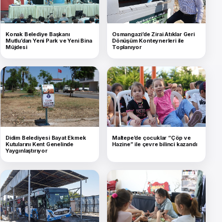
Konak Belediye Başkanı
Osmangazi’de Zirai Atıklar Geri
Mutlu’dan Yeni Park ve Yeni Bina
Dönüşüm Konteynerleri ile
Müjdesi
Toplanıyor
Didim Belediyesi Bayat Ekmek
Maltepe’de çocuklar “Çöp ve
Kutularını Kent Genelinde
Hazine” ile çevre bilinci kazandı
Yaygınlaştırıyor