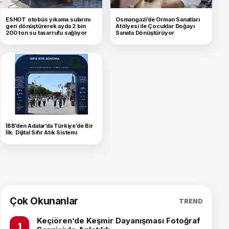
ESHOT otobüs yıkama sularını
Osmangazi’de Orman Sanatları
geri dönüştürerek ayda 2 bin
Atölyesi ile Çocuklar Doğayı
200 ton su tasarrufu sağlıyor
Sanata Dönüştürüyor
İBB’den Adalar’da Türkiye’de Bir
İlk: Dijital Sıfır Atık Sistemi
Çok Okunanlar
TREND
Keçiören’de Keşmir Dayanışması Fotoğraf