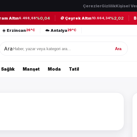
Çerezler
Gizlilik
Kişisel Ve
am Altın
%0,04
🪙 Çeyrek Altın
%2,02
₿ B
6.498,68
10.664,34
☀️ Erzincan
☁️ Antalya
26°C
29°C
Ara
Ara
Sağlık
Manşet
Moda
Tatil