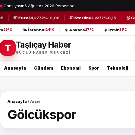
Canlı yayın
6 Ağustos 2026 Perşembe
💶 Euro
%-0,08
💷 Sterlin
%0,15
🥇 Gr
54,9779
64,2277
lya
🌤️ İstanbul
☀️ Ankara
☀️ İzmir
29°C
24°C
27°C
31°C
Taşlıçay Haber
T
GÜÇLÜ HABER MERKEZI
Anasayfa
Gündem
Ekonomi
Spor
Teknoloji
Anasayfa
/ Arşiv
Gölcükspor