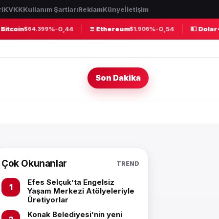
ri
KVKK
Kullanım Şartları
Reklam
Künye
İletişim
itcoin
%-0,44
Ξ Ethereum
%-0,54
💵 Dolar
$64.399
$1.906
47
Son Dakika
Çok Okunanlar
TREND
Efes Selçuk’ta Engelsiz
Yaşam Merkezi Atölyeleriyle
Üretiyorlar
Konak Belediyesi’nin yeni