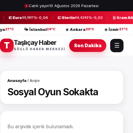
Canlı yayın
10 Ağustos 2026 Pazartesi
💶 Euro
%-0,06
💷 Sterlin
%-0,03
🥇 Gram Alt
55,1917
64,4292
lya
🌤️ İstanbul
☀️ Ankara
☀️ İzmir
27°C
24°C
20°C
27°C
Taşlıçay Haber
T
☰
Son Dakika
GÜÇLÜ HABER MERKEZI
Anasayfa
/ Arşiv
Sosyal Oyun Sokakta
Bu arşivde içerik bulunamadı.