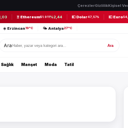
Çerezler
Gizlilik
Kişisel Ve
,03
Ξ Ethereum
%2,44
💵 Dolar
💶 Euro
$1.911
47,57₺
54,
☀️ Erzincan
🌤️ Antalya
19°C
27°C
Ara
Ara
Sağlık
Manşet
Moda
Tatil