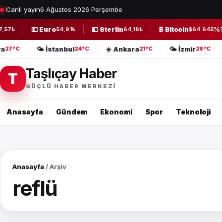
Canlı yayın
6 Ağustos 2026 Perşembe
💶 Euro
💷 Sterlin
₿ Bitcoin
%1
,57₺
54,91₺
64,18₺
$64.645
lya
🌤️ İstanbul
☀️ Ankara
🌤️ İzmir
27°C
24°C
21°C
28°C
Taşlıçay Haber
T
GÜÇLÜ HABER MERKEZI
Anasayfa
Gündem
Ekonomi
Spor
Teknoloji
Anasayfa
/ Arşiv
reflü