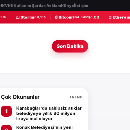
ri
KVKK
Kullanım Şartları
Reklam
Künye
İletişim
💷 Sterlin
₿ Bitcoin
%1,03
Ξ Ethereu
91₺
64,18₺
$64.645
Son Dakika
Çok Okunanlar
TREND
Karabağlar’da sahipsiz atıklar
belediyeye yıllık 80 milyon
liraya mal oluyor
Konak Belediyesi’nin yeni