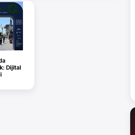
da
: Dijital
i