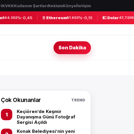
ri
KVKK
Kullanım Şartları
Reklam
Künye
İletişim
%-0,45
Ξ Ethereum
%-0,15
💵 Dolar
%
$64.302
$1.903
47,7205
Son Dakika
Çok Okunanlar
TREND
Keçiören’de Keşmir
Dayanışma Günü Fotoğraf
Sergisi Açıldı
Konak Belediyesi’nin yeni