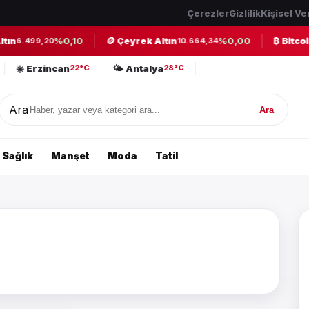
Çerezler
Gizlilik
Kişisel Ve
ın
%0,10
🪙 Çeyrek Altın
%0,00
₿ Bitcoin
6.499,20
10.664,34
☀️ Erzincan
🌤️ Antalya
22°C
28°C
Ara
Ara
Sağlık
Manşet
Moda
Tatil