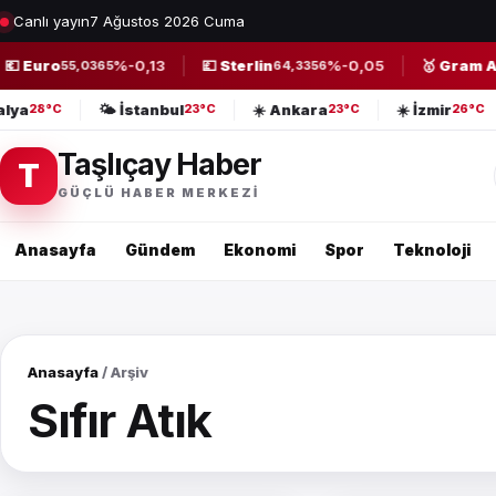
Canlı yayın
7 Ağustos 2026 Cuma
 Euro
%-0,13
💷 Sterlin
%-0,05
🥇 Gram Alt
55,0365
64,3356
talya
🌤️ İstanbul
☀️ Ankara
☀️ İzmir
28°C
23°C
23°C
26°C
Taşlıçay Haber
T
GÜÇLÜ HABER MERKEZI
Anasayfa
Gündem
Ekonomi
Spor
Teknoloji
Anasayfa
/ Arşiv
Sıfır Atık