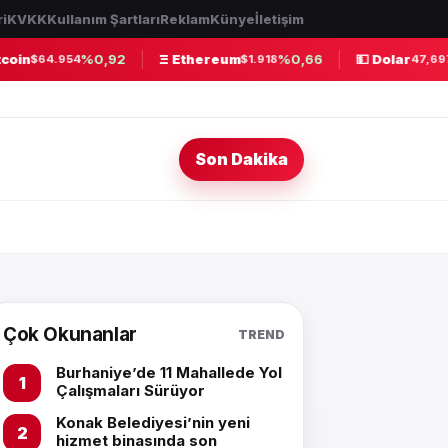
ri
KVKK
Kullanım Şartları
Reklam
Künye
İletişim
oin
%0,92
Ξ Ethereum
%0,66
💵 Dolar
$64.954
$1.918
47,6971
Son Dakika
Çok Okunanlar
TREND
Burhaniye’de 11 Mahallede Yol
Çalışmaları Sürüyor
Konak Belediyesi’nin yeni
hizmet binasında son