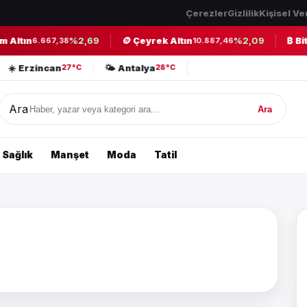
Çerezler
Gizlilik
Kişisel Ve
Altın
%2,69
🪙 Çeyrek Altın
%2,09
₿ Bitc
6.667,38
10.887,46
☀️ Erzincan
🌤️ Antalya
27°C
28°C
Ara
Ara
Sağlık
Manşet
Moda
Tatil