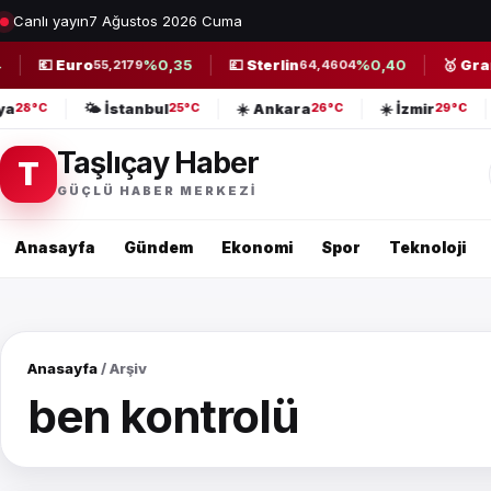
Canlı yayın
7 Ağustos 2026 Cuma
💶 Euro
%0,35
💷 Sterlin
%0,40
🥇 Gram 
55,2179
64,4604
lya
🌤️ İstanbul
☀️ Ankara
☀️ İzmir
28°C
25°C
26°C
29°C
Taşlıçay Haber
T
GÜÇLÜ HABER MERKEZI
Anasayfa
Gündem
Ekonomi
Spor
Teknoloji
Anasayfa
/ Arşiv
ben kontrolü