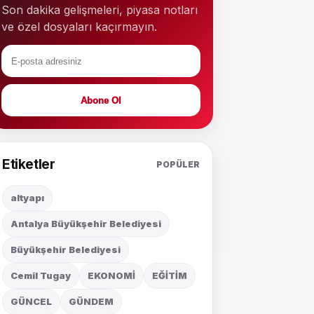
Son dakika gelişmeleri, piyasa notları
ve özel dosyaları kaçırmayın.
Abone Ol
Etiketler
POPÜLER
altyapı
Antalya Büyükşehir Belediyesi
Büyükşehir Belediyesi
Cemil Tugay
EKONOMİ
EĞİTİM
GÜNCEL
GÜNDEM