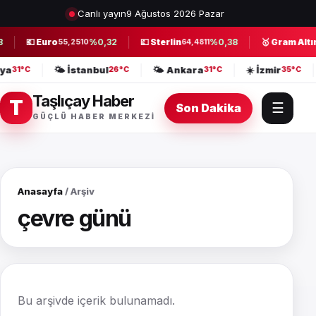
Canlı yayın
9 Ağustos 2026 Pazar
💶 Euro
%0,32
💷 Sterlin
%0,38
🥇 Gram Altın
55,2510
64,4811
lya
🌤️ İstanbul
🌤️ Ankara
☀️ İzmir
31°C
26°C
31°C
35°C
Taşlıçay Haber
T
☰
Son Dakika
GÜÇLÜ HABER MERKEZI
Anasayfa
/ Arşiv
çevre günü
Bu arşivde içerik bulunamadı.