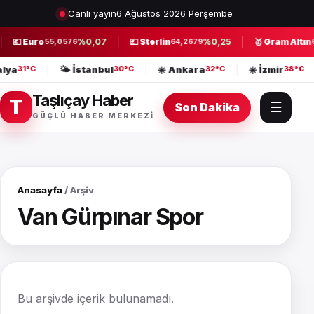
Canlı yayın
6 Ağustos 2026 Perşembe
💶 Euro
%0,07
💷 Sterlin
%0,25
🥇 Gram Altın
55,0576
64,2679
6
alya
🌤️ İstanbul
☀️ Ankara
☀️ İzmir
31°C
30°C
32°C
38°C
Taşlıçay Haber
T
☰
Son Dakika
GÜÇLÜ HABER MERKEZI
Anasayfa
/ Arşiv
Van Gürpınar Spor
Bu arşivde içerik bulunamadı.